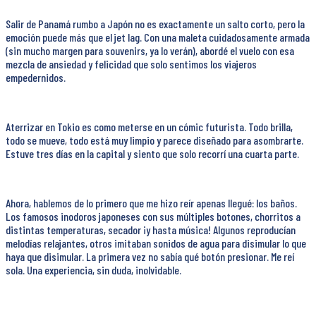
Salir de Panamá rumbo a Japón no es exactamente un salto corto, pero la
emoción puede más que el jet lag. Con una maleta cuidadosamente armada
(sin mucho margen para souvenirs, ya lo verán), abordé el vuelo con esa
mezcla de ansiedad y felicidad que solo sentimos los viajeros
empedernidos.
Aterrizar en Tokio es como meterse en un cómic futurista. Todo brilla,
todo se mueve, todo está muy limpio y parece diseñado para asombrarte.
Estuve tres días en la capital y siento que solo recorrí una cuarta parte.
Ahora, hablemos de lo primero que me hizo reír apenas llegué: los baños.
Los famosos inodoros japoneses con sus múltiples botones, chorritos a
distintas temperaturas, secador ¡y hasta música! Algunos reproducían
melodías relajantes, otros imitaban sonidos de agua para disimular lo que
haya que disimular. La primera vez no sabía qué botón presionar. Me reí
sola. Una experiencia, sin duda, inolvidable.