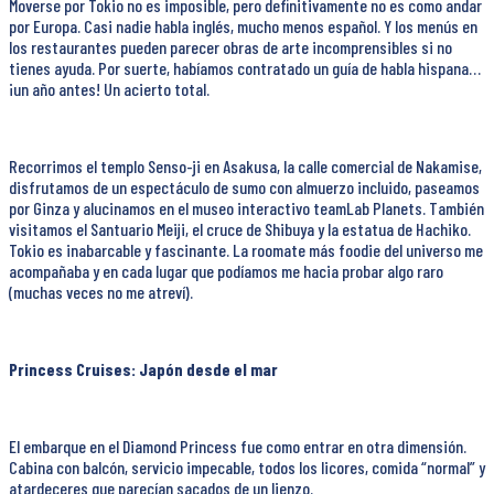
Moverse por Tokio no es imposible, pero definitivamente no es como andar
por Europa. Casi nadie habla inglés, mucho menos español. Y los menús en
los restaurantes pueden parecer obras de arte incomprensibles si no
tienes ayuda. Por suerte, habíamos contratado un guía de habla hispana…
¡un año antes! Un acierto total.
Recorrimos el templo Senso-ji en Asakusa, la calle comercial de Nakamise,
disfrutamos de un espectáculo de sumo con almuerzo incluido, paseamos
por Ginza y alucinamos en el museo interactivo teamLab Planets. También
visitamos el Santuario Meiji, el cruce de Shibuya y la estatua de Hachiko.
Tokio es inabarcable y fascinante. La roomate más foodie del universo me
acompañaba y en cada lugar que podíamos me hacia probar algo raro
(muchas veces no me atreví).
Princess Cruises: Japón desde el mar
El embarque en el Diamond Princess fue como entrar en otra dimensión.
Cabina con balcón, servicio impecable, todos los licores, comida “normal” y
atardeceres que parecían sacados de un lienzo.